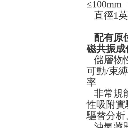
≤100m
直徑1英
配有
原
磁共振成像
儲層物性分
可動/束縛
率
非常規能
性吸附實驗
驅替分析
油氣藏開